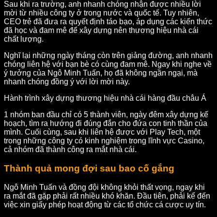
Sau khi ra trường, anh nhanh chóng nhận được nhiều lời
mời từ nhiều công ty ở trong nước và quốc tế. Tuy nhiên,
CEO trẻ đã đưa ra quyết định táo bạo, áp dụng các kiến thức
đã học và đam mê để xây dựng nên thương hiệu nhà cái
chất lượng.
Nghĩ lại những ngày tháng còn trên giảng đường, anh nhanh
chóng liên hệ với bạn bè có cùng đam mê. Ngay khi nghe về
ý tưởng của Ngô Minh Tuấn, họ đã không ngần ngại, mà
nhanh chóng đồng ý với lời mời này.
Hành trình xây dựng thương hiệu nhà cái hàng đầu châu Á
1 nhóm ban đầu chỉ có 5 thành viên, ngày đêm xây dựng kế
hoạch, tìm ra hướng đi đúng đắn cho đứa con tinh thần của
mình. Cuối cùng, sau khi liên hệ được với Play Tech, một
trong những công ty có kinh nghiệm trong lĩnh vực Casino,
cả nhóm đã thành công ra mắt nhà cái.
Thành quả mong đợi sau bao cố gắng
Ngô Minh Tuấn và đồng đội không khỏi thất vọng, ngay khi
ra mắt đã gặp phải rất nhiều khó khăn. Đầu tiên, phải kể đến
việc xin giấy phép hoạt động từ các tổ chức cá cược uy tín.