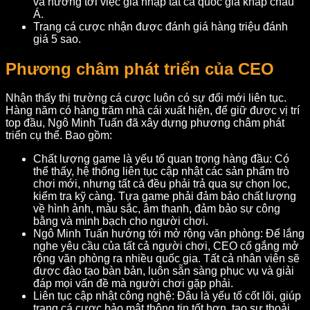
và hướng tới việc gia nhập tất cả quốc gia khắp châu
Á.
Trang cá cược nhận được đánh giá hàng triệu đánh
giá 5 sao.
Phương châm phát triển của CEO
Nhận thấy thị trường cá cược luôn có sự đổi mới liên tục.
Hàng năm có hàng trăm nhà cái xuất hiện, để giữ được vị trí
top đầu, Ngô Minh Tuấn đã xây dựng phương châm phát
triển cụ thể. Bao gồm:
Chất lượng game là yếu tố quan trọng hàng đầu: Có
thể thấy, hệ thống liên tục cập nhật các sản phẩm trò
chơi mới, nhưng tất cả đều phải trả qua sự chọn lọc,
kiểm tra kỹ càng. Tựa game phải đảm bảo chất lượng
về hình ảnh, màu sắc, âm thanh, đảm bảo sự công
bằng và minh bạch cho người chơi.
Ngô Minh Tuấn hướng tới mở rộng văn phòng: Để lắng
nghe yêu cầu của tất cả người chơi, CEO cố gắng mở
rộng văn phòng ra nhiều quốc gia. Tất cả nhân viên sẽ
được đào tạo bàn bản, luôn sẵn sàng phục vụ và giải
đáp mọi vấn đề mà người chơi gặp phải.
Liên tục cập nhật công nghệ: Đâu là yếu tố cốt lõi, giúp
trang cá cược bảo mật thông tin tốt hơn, tạo sự thoải