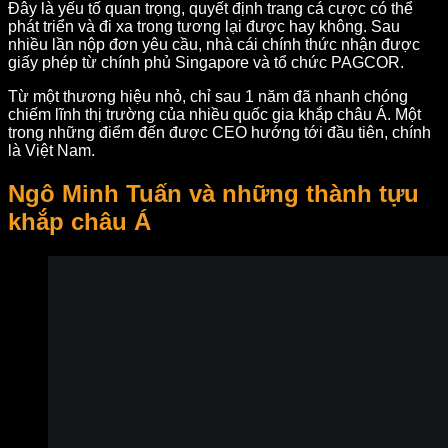
Đây là yếu tố quan trọng, quyết định trang cá cược có thể
phát triển và đi xa trong tương lại được hay không. Sau
nhiều lần nộp đơn yêu cầu, nhà cái chính thức nhận được
giấy phép từ chính phủ Singapore và tổ chức PAGCOR.
Từ một thương hiệu nhỏ, chỉ sau 1 năm đã nhanh chóng
chiếm lĩnh thị trường của nhiều quốc gia khắp châu Á. Một
trong những điểm đến được CEO hướng tới đầu tiên, chính
là Việt Nam.
Ngô Minh Tuấn và những thành tựu
khắp châu Á