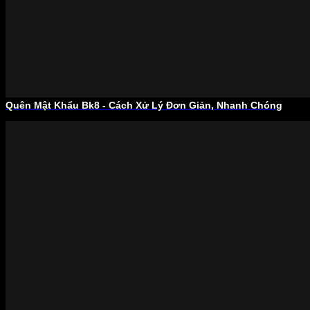
Quên Mật Khẩu Bk8 - Cách Xử Lý Đơn Giản, Nhanh Chóng