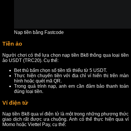
Nạp tiền bằng Fastcode
Tiền ảo
Người chơi có thể lựa chọn nạp tiền Bk8 thông qua loại tiền
ảo USDT (TRC20). Cụ thể:
Bet thủ bấm chọn số tiền tối thiểu từ 5 USDT.
Thực hiện chuyển tiền với địa chỉ ví hiển thị trên màn
hình hoặc quét mã QR.
Trong quá trình nạp, anh em cần đảm bảo thanh toán
đúng loại tiền.
Ví điện tử
Nạp tiền Bk8 qua ví điện tử là một trong những phương thức
giao dịch rất được ưa chuộng. Anh có thể thực hiện qua ví
Momo hoặc Viettel Pay, cụ thể: