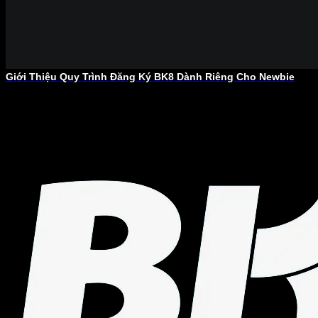
Giới Thiệu Quy Trình Đăng Ký BK8 Dành Riêng Cho Newbie