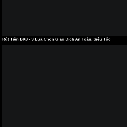
Rút Tiền BK8 - 3 Lựa Chọn Giao Dịch An Toàn, Siêu Tốc