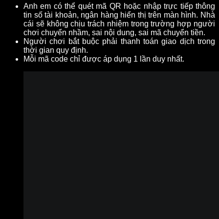
Anh em có thể quét mã QR hoặc nhập trực tiếp thông
tin số tài khoản, ngân hàng hiển thị trên màn hình. Nhà
cái sẽ không chịu trách nhiệm trong trường hợp người
chơi chuyển nhầm, sai nội dung, sai mã chuyển tiền.
Người chơi bắt buộc phải thanh toán giao dịch trong
thời gian quy định.
Mỗi mã code chỉ được áp dụng 1 lần duy nhất.