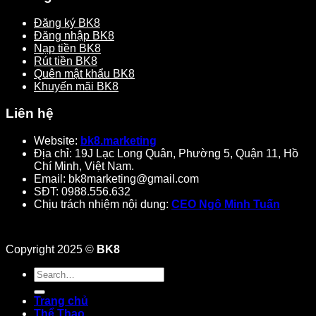
Đăng ký BK8
Đăng nhập BK8
Nạp tiền BK8
Rút tiền BK8
Quên mật khẩu BK8
Khuyến mãi BK8
Liên hệ
Website:
bk8.marketing
Địa chỉ: 19J Lạc Long Quân, Phường 5, Quận 11, Hồ
Chí Minh, Việt Nam.
Email:
bk8marketing@gmail.com
SĐT: 0988.556.632
Chịu trách nhiệm nội dung:
CEO Ngô Minh Tuấn
Copyright 2025 ©
BK8
Trang chủ
Thể Thao