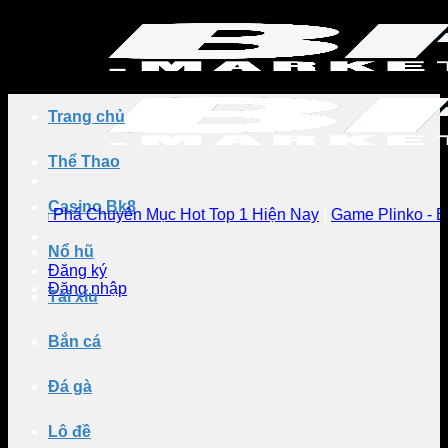
Trang chủ
Thể Thao
Casino Bk8
há Chuyên Mục Hot Top 1 Hiện Nay
|
Game Plinko - Bật Mí 4 
Nổ hũ
Đăng ký
Đăng nhập
Tài xỉu
Bắn cá
Đá gà
Lô đề