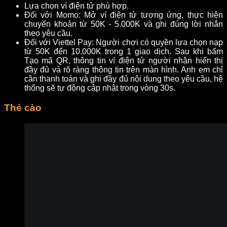
Lựa chọn ví điện tử phù hợp.
Đối với Momo: Mở ví điện tử tương ứng, thực hiện
chuyển khoản từ 50K - 5.000K và ghi đúng lời nhắn
theo yêu cầu.
Đối với Viettel Pay: Người chơi có quyền lựa chọn nạp
từ 50K đến 10.000K trong 1 giao dịch. Sau khi bấm
Tạo mã QR, thông tin ví điện tử người nhận hiển thị
đầy đủ và rõ ràng thông tin trên màn hình. Anh em chỉ
cần thanh toán và ghi đầy đủ nội dung theo yêu cầu, hệ
thống sẽ tự động cập nhật trong vòng 30s.
Thẻ cào