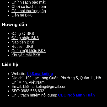
Chính sách bảo mật
Chơi có trách nhiệm
Câu hỏi thưởng gặp
Liên hệ BK8
Hướng dẫn
Đăng ký BK8
Đăng nhập BK8
Nạp tiền BK8
Rút tiền BK8
Quên mật khẩu BK8
Khuyến mãi BK8
Liên hệ
Website:
bk8.marketing
Địa chỉ: 19J Lạc Long Quân, Phường 5, Quận 11, Hồ
Chí Minh, Việt Nam.
Email:
bk8marketing@gmail.com
SĐT: 0988.556.632
Chịu trách nhiệm nội dung:
CEO Ngô Minh Tuấn