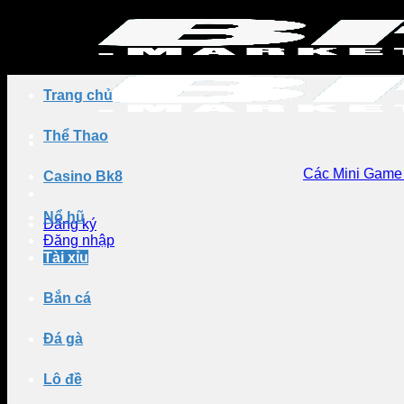
Trang chủ
Thể Thao
Các Mini Game Online 
Casino Bk8
Nổ hũ
Đăng ký
Đăng nhập
Tài xỉu
Bắn cá
Đá gà
Lô đề