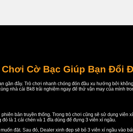
rò Chơi Cờ Bạc Giúp Bạn Đổi
n gần đây. Trò chơi nhanh chóng đón đầu xu hướng bởi không chỉ
cùng nhà cái Bk8 trải nghiệm ngay để thử vận may của mình tr
ới phiên bản truyền thống. Trong trò chơi cũng sẽ sử dụng viên
g đó là 1 cái chén và 1 đĩa dùng để đựng 3 viên xí ngầu.
muốn đặt. Sau đó, Dealer xinh đẹp sẽ bỏ 3 viên xí ngầu vào bát