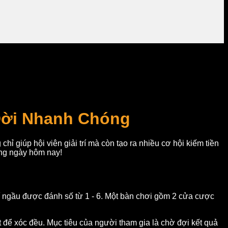
 Đời Nhanh Chóng
 giúp hội viên giải trí mà còn tạo ra nhiều cơ hội kiếm tiền
ong ngày hôm nay!
 xí ngầu được đánh số từ 1 - 6. Một bàn chơi gồm 2 cửa cược
 để xóc đều. Mục tiêu của người tham gia là chờ đợi kết quả