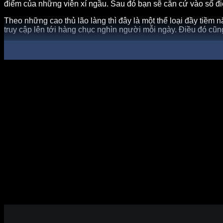
điểm của những viên xí ngầu. Sau đó bạn sẽ căn cứ vào số đi
Theo những cao thủ lão làng thì đây là một thể loại đầy tiềm
truy cập lên tới hàng chục nghìn người mỗi ngày. Điều đó cũ