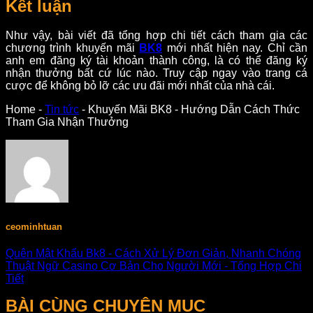
Kết luận
Như vậy, bài viết đã tổng hợp chi tiết cách tham gia các
chương trình khuyến mãi
BK8
mới nhất hiện nay. Chỉ cần
anh em đăng ký tài khoản thành công, là có thể đăng ký
nhận thưởng bất cứ lúc nào. Truy cập ngay vào trang cá
cược để không bỏ lỡ các ưu đãi mới nhất của nhà cái.
Home
-
Tin tức
-
Khuyến Mãi BK8 - Hướng Dẫn Cách Thức
Tham Gia Nhận Thưởng
ceominhtuan
Quên Mật Khẩu Bk8 - Cách Xử Lý Đơn Giản, Nhanh Chóng
Thuật Ngữ Casino Cơ Bản Cho Người Mới - Tổng Hợp Chi
Tiết
BÀI CÙNG CHUYÊN MỤC