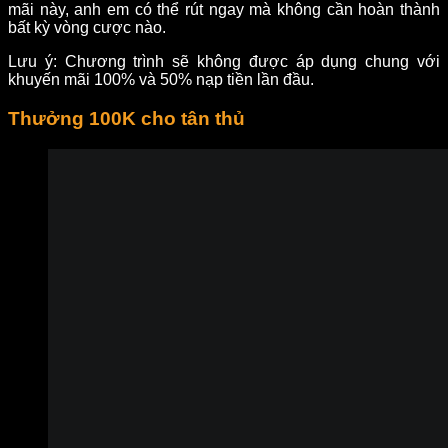
mãi này, anh em có thể rút ngay mà không cần hoàn thành
bất kỳ vòng cược nào.
Lưu ý: Chương trình sẽ không được áp dụng chung với
khuyến mãi 100% và 50% nạp tiền lần đầu.
Thưởng 100K cho tân thủ