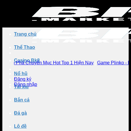
Trang chủ
Thể Thao
Casino Bk8
Phá Chuyên Mục Hot Top 1 Hiện Nay
|
Game Plinko - Bật Mí 4 
Nổ hũ
Đăng ký
Đăng nhập
Tài xỉu
Bắn cá
Đá gà
Lô đề