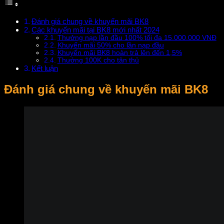
Đánh giá chung về khuyến mãi BK8
Các khuyến mãi tại BK8 mới nhất 2024
Thưởng nạp lần đầu 100% tối đa 15.000.000 VNĐ
Khuyến mãi 50% cho lần nạp đầu
Khuyến mãi BK8 hoàn trả lên đến 1,5%
Thưởng 100K cho tân thủ
Kết luận
Đánh giá chung về khuyến mãi BK8