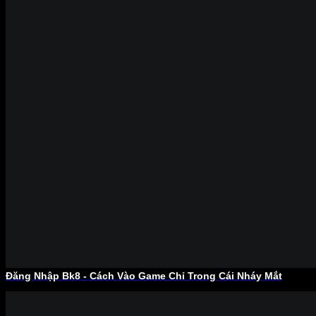
Đăng Nhập Bk8 - Cách Vào Game Chỉ Trong Cái Nháy Mắt