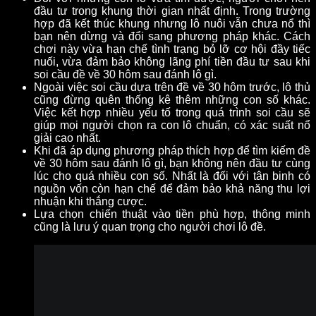
đầu tư trong khung thời gian nhất định. Trong trường
hợp đã kết thúc khung nhưng lô nuôi vẫn chưa nổ thì
bạn nên dừng và đổi sang phương pháp khác. Cách
chơi này vừa hạn chế tình trạng bỏ lỡ cơ hội đầy tiếc
nuối, vừa đảm bảo không lãng phí tiền đầu tư sau khi
soi cầu đề về 30 hôm sau đánh lô gì.
Ngoài việc soi cầu dựa trên đề về 30 hôm trước, lô thủ
cũng đừng quên thống kê thêm những con số khác.
Việc kết hợp nhiều yếu tố trong quá trình soi cầu sẽ
giúp mọi người chọn ra con lô chuẩn, có xác suất nổ
giải cao nhất.
Khi đã áp dụng phương pháp thích hợp để tìm kiếm đề
về 30 hôm sau đánh lô gì, bạn không nên đầu tư cùng
lúc cho quá nhiều con số. Nhất là đối với tân binh có
nguồn vốn còn hạn chế để đảm bảo khả năng thu lợi
nhuận khi thắng cược.
Lựa chọn chiến thuật vào tiền phù hợp, thông minh
cũng là lưu ý quan trọng cho người chơi lô đề.