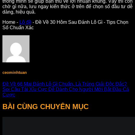
thông minh sẽ giúp bạn thu về lợi nhuận khủng. Vậy thì còn
chờ gì nữa, lưu ngay kiến thức ở trên để chọn số đầu tư dễ
dàng, hiệu quả.
Home
-
Lô đề
-
Đề Về 30 Hôm Sau Đánh Lô Gì - Tips Chọn
Số Chuẩn Xác
ceominhtuan
Đề Về 66 Mai Đánh Lô Gì Chuẩn, Là Trúng Giải Độc Đắc?
Soi Cầu Tài Xỉu Cực Dễ Dành Cho Người Mới Bắt Đầu Cá
Cược
BÀI CÙNG CHUYÊN MỤC