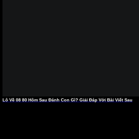
Lô Về 08 80 Hôm Sau Đánh Con Gì? Giải Đáp Với Bài Viết Sau