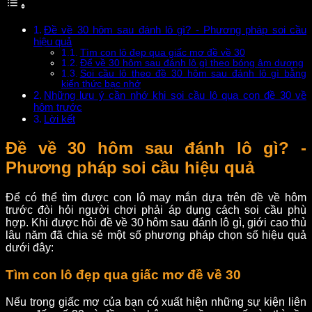
Đề về 30 hôm sau đánh lô gì? - Phương pháp soi cầu
hiệu quả
Tìm con lô đẹp qua giấc mơ đề về 30
Để về 30 hôm sau đánh lô gì theo bóng âm dương
Soi cầu lô theo đề 30 hôm sau đánh lô gì bằng
kiến thức bạc nhớ
Những lưu ý cần nhớ khi soi cầu lô qua con đề 30 về
hôm trước
Lời kết
Đề về 30 hôm sau đánh lô gì? -
Phương pháp soi cầu hiệu quả
Để có thể tìm được con lô may mắn dựa trên đề về hôm
trước đòi hỏi người chơi phải áp dụng cách soi cầu phù
hợp. Khi được hỏi đề về 30 hôm sau đánh lô gì, giới cao thủ
lâu năm đã chia sẻ một số phương pháp chọn số hiệu quả
dưới đây:
Tìm con lô đẹp qua giấc mơ đề về 30
Nếu trong giấc mơ của bạn có xuất hiện những sự kiện liên