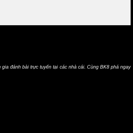
 gia đánh bài trực tuyến tại các nhà cái. Cùng BK8 phá ngay