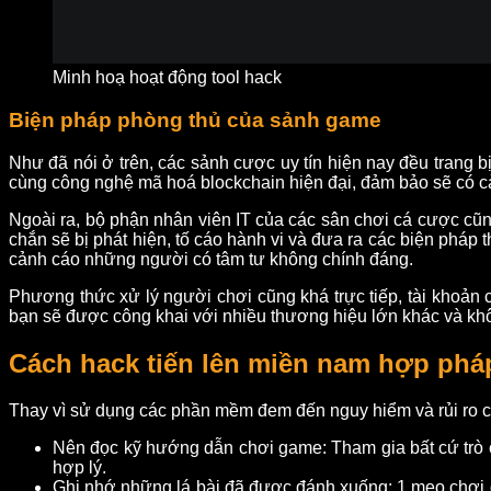
Minh hoạ hoạt động tool hack
Biện pháp phòng thủ của sảnh game
Như đã nói ở trên, các sảnh cược uy tín hiện nay đều trang b
cùng công nghệ mã hoá blockchain hiện đại, đảm bảo sẽ có cả
Ngoài ra, bộ phận nhân viên IT của các sân chơi cá cược cũn
chắn sẽ bị phát hiện, tố cáo hành vi và đưa ra các biện ph
cảnh cáo những người có tâm tư không chính đáng.
Phương thức xử lý người chơi cũng khá trực tiếp, tài khoản c
bạn sẽ được công khai với nhiều thương hiệu lớn khác và kh
Cách hack tiến lên miền nam hợp phá
Thay vì sử dụng các phần mềm đem đến nguy hiểm và rủi ro ch
Nên đọc kỹ hướng dẫn chơi game: Tham gia bất cứ trò 
hợp lý.
Ghi nhớ những lá bài đã được đánh xuống: 1 mẹo chơi qua