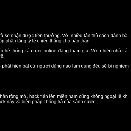
à sẽ nhận được tiền thưởng. Với nhiều tân thủ cách đánh bài
óp phần tăng tỷ lệ chiến thắng cho bản thân.
 hệ thống cá cược online đang tham gia. Với nhiều nhà cái
về.
 phát hiện bất cứ người dùng nào lạm dụng đều sẽ bị nghiêm
 phần rộng mở, hack tiến lên miền nam cũng không ngoại lệ khi
ack này và biện pháp chống trả của sảnh cược.