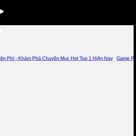
- Khám Phá Chuyên Mục Hot Top 1 Hiện Nay
|
Game Plinko - B