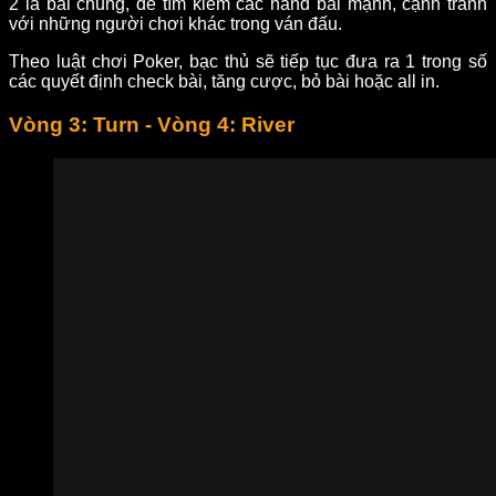
2 lá bài chung, để tìm kiếm các hand bài mạnh, cạnh tranh
với những người chơi khác trong ván đấu.
Theo luật chơi Poker, bạc thủ sẽ tiếp tục đưa ra 1 trong số
các quyết định check bài, tăng cược, bỏ bài hoặc all in.
Vòng 3: Turn - Vòng 4: River