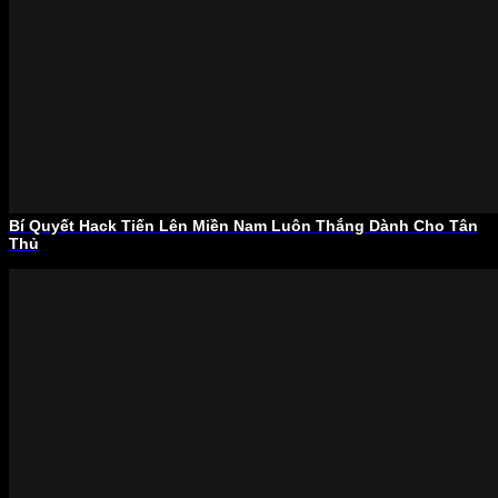
Bí Quyết Hack Tiến Lên Miền Nam Luôn Thắng Dành Cho Tân
Thủ