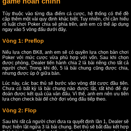
game hoàn chỉnh
Tùy thuộc vào từng địa điểm cá cược, hệ thống có thể đề
cập thêm một vài quy định khác biệt. Tuy nhiên, chỉ cần hiểu
rõ luật chơi Poker chia sẻ phía trên, anh em có thể áp dụng
ngay vào 5 vòng đấu dưới đây.
Vòng 1: Preflop
Nếu lựa chọn BK8, anh em sẽ có quyền lựa chọn bàn chơi
Poker với mức cược vừa phù hợp với vốn. Sau khi chọn
được phòng, Dealer tiến hành chia 2 lá bài riêng cho tất cả
người chơi. Trong khi đó, 5 lá bài chung cũng được chia,
nhưng được úp ở giữa bàn.
Lúc này, các bạc thủ sẽ bước vào vòng đặt cược đầu tiên.
Chưa có bất kỳ lá bài chung nào được lật, rất khó để dự
đoán được kết quả của ván đấu. Vì thế, anh em nên ưu tiên
lựa chọn check bài để chờ đợi vòng đấu tiếp theo.
Vòng 2: Flop
Sau khi rất cả người chơi đưa ra quyết định lần 1, Dealer sẽ
thực hiện lật ngửa 3 lá bài chung. Bet thủ sẽ bắt đầu kết hợp