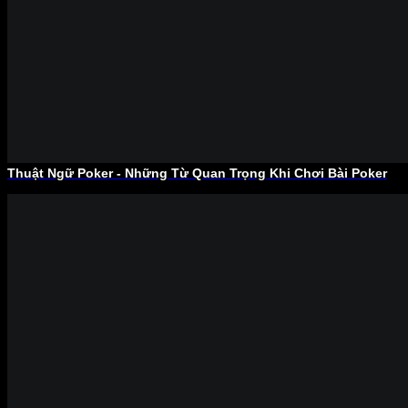
Thuật Ngữ Poker - Những Từ Quan Trọng Khi Chơi Bài Poker