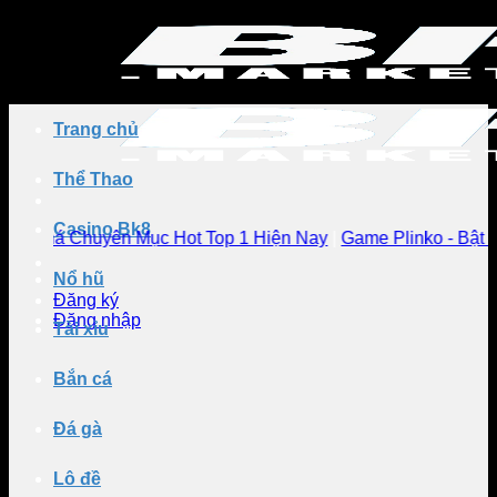
Trang chủ
Thể Thao
Casino Bk8
Chuyên Mục Hot Top 1 Hiện Nay
|
Game Plinko - Bật Mí 4 Bí 
Nổ hũ
Đăng ký
Đăng nhập
Tài xỉu
Bắn cá
Đá gà
Lô đề