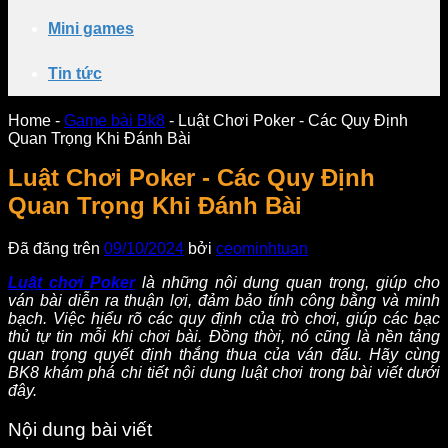
Mini games
Tin tức
Home
-
Game bài Bk8
-
Luật Chơi Poker - Các Quy Định
Quan Trọng Khi Đánh Bài
Luật Chơi Poker - Các Quy Định
Quan Trọng Khi Đánh Bài
Đã đăng trên
09/10/2024
bởi
ceominhtuan
Luật chơi Poker
là những nội dung quan trọng, giúp cho
ván bài diễn ra thuận lợi, đảm bảo tính công bằng và minh
bạch. Việc hiểu rõ các quy định của trò chơi, giúp các bạc
thủ tự tin mỗi khi chơi bài. Đồng thời, nó cũng là nền tảng
quan trọng quyết định thắng thua của ván đấu. Hãy cùng
BK8 khám phá chi tiết nội dung luật chơi trong bài viết dưới
đây.
Nội dung bài viết