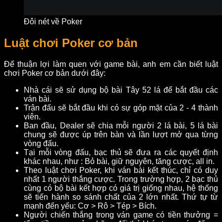
Đôi nét về Poker
Luật chơi Poker cơ bản
Để thuận lợi làm quen với game bài, anh em cần biết luật
chơi Poker cơ bản dưới đây:
Nhà cái sẽ sử dụng bộ bài Tây 52 lá để bắt đầu các
ván bài.
Trận đấu sẽ bắt đầu khi có sự góp mặt của 2 - 4 thành
viên.
Ban đầu, Dealer sẽ chia mỗi người 2 lá bài, 5 lá bài
chung sẽ được úp trên bàn và lần lượt mở qua từng
vòng đấu.
Tại mỗi vòng đấu, bạc thủ sẽ đưa ra các quyết định
khác nhau, như : Bỏ bài, giữ nguyên, tăng cược, all in.
Theo luật chơi Poker, khi ván bài kết thúc, chỉ có duy
nhất 1 người thắng cược. Trong trường hợp, 2 bạc thủ
cùng có bộ bài kết hợp có giá trị giống nhau, hệ thống
sẽ tiến hành so sánh chất của 2 lớn nhất. Thứ tự từ
mạnh đến yếu: Cơ > Rô > Tép > Bích.
Người chiến thắng trong ván game có tiền thưởng =